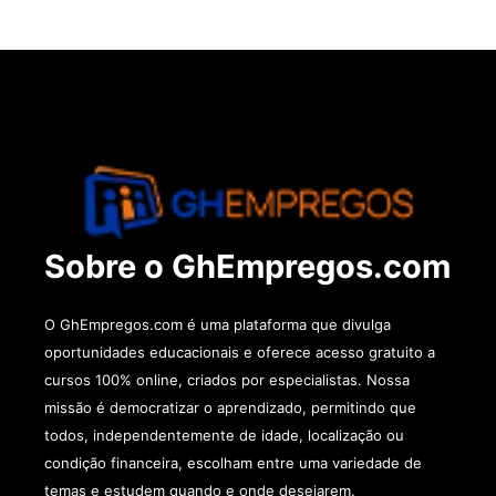
Sobre o GhEmpregos.com
O GhEmpregos.com é uma plataforma que divulga
oportunidades educacionais e oferece acesso gratuito a
cursos 100% online, criados por especialistas. Nossa
missão é democratizar o aprendizado, permitindo que
todos, independentemente de idade, localização ou
condição financeira, escolham entre uma variedade de
temas e estudem quando e onde desejarem.