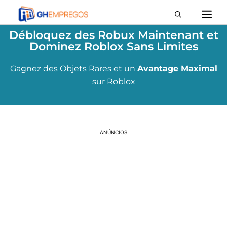
Débloquez des Robux Maintenant et
Dominez Roblox Sans Limites
Gagnez des Objets Rares et un
Avantage Maximal
sur Roblox
ANÚNCIOS