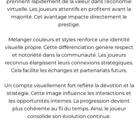
prennent rapidement de la valeur dans l’économie
virtuelle. Les joueurs attentifs en profitent avant la
majorité. Cet avantage impacte directement le
prestige.
Mélanger couleurs et styles renforce une identité
visuelle propre. Cette différenciation génère respect
et notoriété dans la communauté. Les joueurs
reconnus élargissent leurs connexions stratégiques.
Cela facilite les échanges et partenariats futurs.
Un compte visuellement fort reflète la dévotion et la
stratégie. Cette image influence les interactions et
les opportunités internes. La progression devient
plus cohérente au fil du temps. Ainsi, le joueur
consolide son évolution continue.