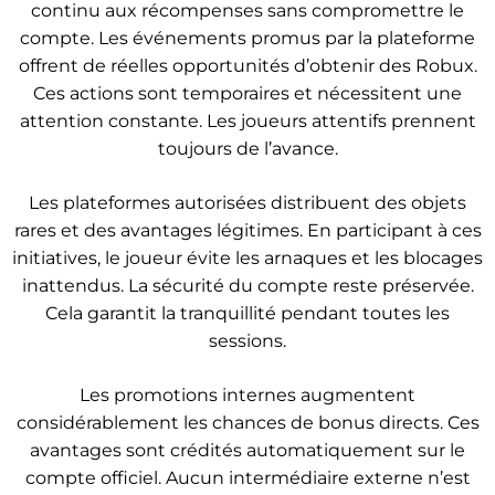
continu aux récompenses sans compromettre le
compte. Les événements promus par la plateforme
offrent de réelles opportunités d’obtenir des Robux.
Ces actions sont temporaires et nécessitent une
attention constante. Les joueurs attentifs prennent
toujours de l’avance.
Les plateformes autorisées distribuent des objets
rares et des avantages légitimes. En participant à ces
initiatives, le joueur évite les arnaques et les blocages
inattendus. La sécurité du compte reste préservée.
Cela garantit la tranquillité pendant toutes les
sessions.
Les promotions internes augmentent
considérablement les chances de bonus directs. Ces
avantages sont crédités automatiquement sur le
compte officiel. Aucun intermédiaire externe n’est