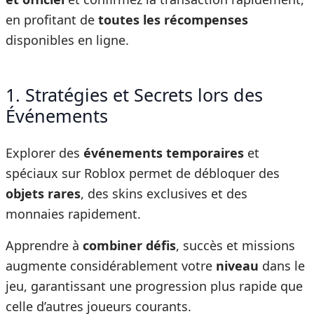
en profitant de
toutes les récompenses
disponibles en ligne.
1. Stratégies et Secrets lors des
Événements
Explorer des
événements temporaires
et
spéciaux sur Roblox permet de débloquer des
objets rares
, des skins exclusives et des
monnaies rapidement.
Apprendre à
combiner défis
, succès et missions
augmente considérablement votre
niveau
dans le
jeu, garantissant une progression plus rapide que
celle d’autres joueurs courants.