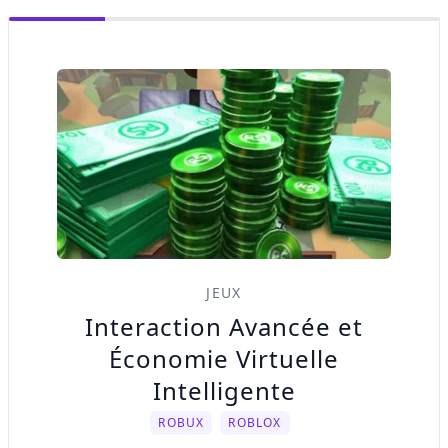
JEUX
Interaction Avancée et
Économie Virtuelle
Intelligente
ROBUX
ROBLOX