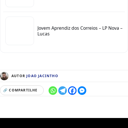
Jovem Aprendiz dos Correios – LP Nova –
Lucas
AUTOR
JOAO JACINTHO
🔗 COMPARTILHE