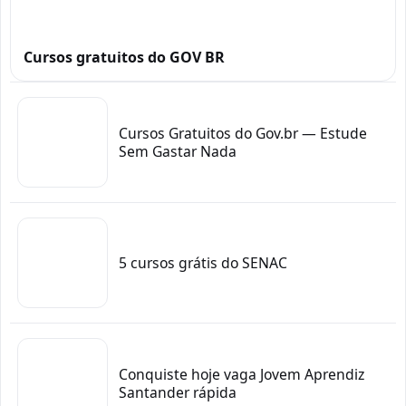
Cursos gratuitos do GOV BR
Cursos Gratuitos do Gov.br — Estude
Sem Gastar Nada
5 cursos grátis do SENAC
Conquiste hoje vaga Jovem Aprendiz
Santander rápida