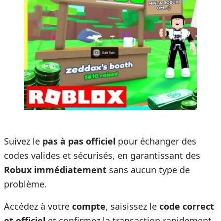
Suivez le
pas à pas officiel
pour échanger des
codes valides et sécurisés, en garantissant des
Robux immédiatement
sans aucun type de
problème.
Accédez à votre
compte
, saisissez le
code correct
et officiel
et confirmez la transaction rapidement,