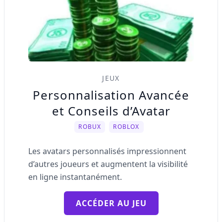
JEUX
Personnalisation Avancée
et Conseils d’Avatar
ROBUX
ROBLOX
Les avatars personnalisés impressionnent
d’autres joueurs et augmentent la visibilité
en ligne instantanément.
ACCÉDER AU JEU