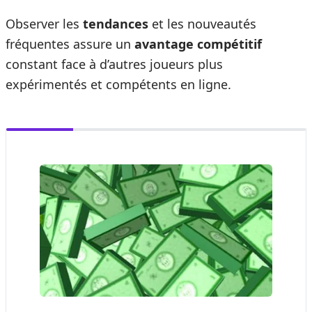
Observer les
tendances
et les nouveautés
fréquentes assure un
avantage compétitif
constant face à d’autres joueurs plus
expérimentés et compétents en ligne.