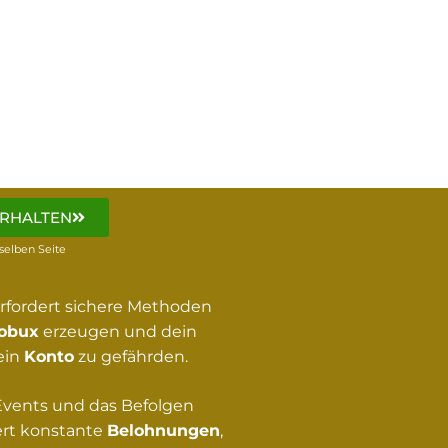
ERHALTEN
rselben Seite
rfordert sichere Methoden
obux
erzeugen und dein
ein
Konto
zu gefährden.
 Events und das Befolgen
ert konstante
Belohnungen
,