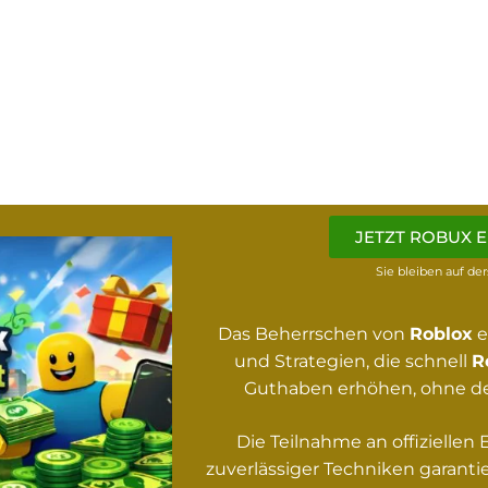
JETZT ROBUX 
Sie bleiben auf de
Das Beherrschen von
Roblox
e
und Strategien, die schnell
R
Guthaben erhöhen, ohne d
Die Teilnahme an offiziellen
zuverlässiger Techniken garanti