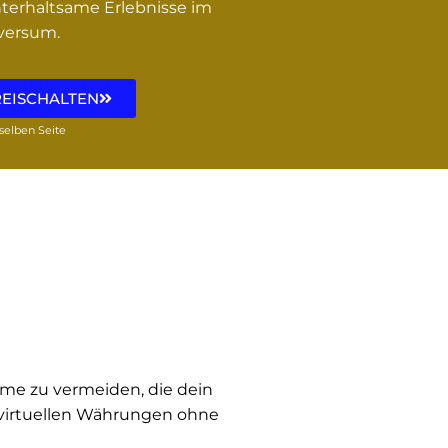
nterhaltsame Erlebnisse im
versum.
EISCHALTEN
rselben Seite
eme zu vermeiden, die dein
 virtuellen Währungen ohne