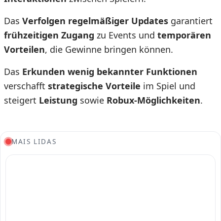
Das
Verfolgen regelmäßiger Updates
garantiert
frühzeitigen Zugang
zu Events und
temporären
Vorteilen
, die Gewinne bringen können.
Das
Erkunden wenig bekannter Funktionen
verschafft
strategische Vorteile
im Spiel und
steigert
Leistung
sowie
Robux-Möglichkeiten
.
MAIS LIDAS