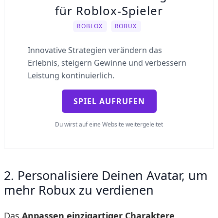
für Roblox-Spieler
ROBLOX
ROBUX
Innovative Strategien verändern das
Erlebnis, steigern Gewinne und verbessern
Leistung kontinuierlich.
SPIEL AUFRUFEN
Du wirst auf eine Website weitergeleitet
2. Personalisiere Deinen Avatar, um
mehr Robux zu verdienen
Das
Anpassen einzigartiger Charaktere