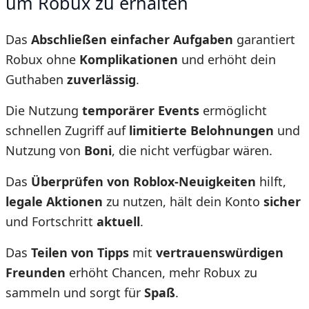
um Robux zu erhalten
Das
Abschließen einfacher Aufgaben
garantiert
Robux ohne
Komplikationen
und erhöht dein
Guthaben
zuverlässig
.
Die Nutzung
temporärer Events
ermöglicht
schnellen Zugriff auf
limitierte Belohnungen
und
Nutzung von
Boni
, die nicht verfügbar wären.
Das
Überprüfen von Roblox-Neuigkeiten
hilft,
legale Aktionen
zu nutzen, hält dein Konto
sicher
und Fortschritt
aktuell
.
Das
Teilen von Tipps
mit
vertrauenswürdigen
Freunden
erhöht Chancen, mehr Robux zu
sammeln und sorgt für
Spaß
.