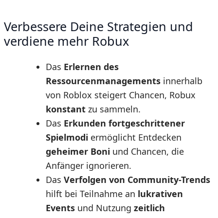
Verbessere Deine Strategien und
verdiene mehr Robux
Das
Erlernen des
Ressourcenmanagements
innerhalb
von Roblox steigert Chancen, Robux
konstant
zu sammeln.
Das
Erkunden fortgeschrittener
Spielmodi
ermöglicht Entdecken
geheimer Boni
und Chancen, die
Anfänger ignorieren.
Das
Verfolgen von Community-Trends
hilft bei Teilnahme an
lukrativen
Events
und Nutzung
zeitlich