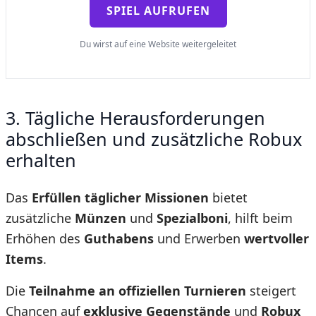
SPIEL AUFRUFEN
Du wirst auf eine Website weitergeleitet
3. Tägliche Herausforderungen
abschließen und zusätzliche Robux
erhalten
Das
Erfüllen täglicher Missionen
bietet
zusätzliche
Münzen
und
Spezialboni
, hilft beim
Erhöhen des
Guthabens
und Erwerben
wertvoller
Items
.
Die
Teilnahme an offiziellen Turnieren
steigert
Chancen auf
exklusive Gegenstände
und
Robux