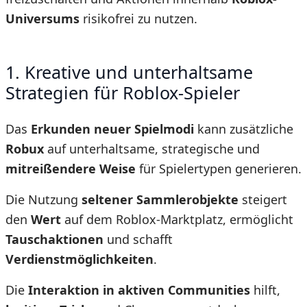
Universums
risikofrei zu nutzen.
1. Kreative und unterhaltsame
Strategien für Roblox-Spieler
Das
Erkunden neuer Spielmodi
kann zusätzliche
Robux
auf unterhaltsame, strategische und
mitreißendere Weise
für Spielertypen generieren.
Die Nutzung
seltener Sammlerobjekte
steigert
den
Wert
auf dem Roblox-Marktplatz, ermöglicht
Tauschaktionen
und schafft
Verdienstmöglichkeiten
.
Die
Interaktion in aktiven Communities
hilft,