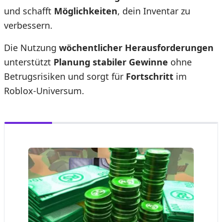
und schafft
Möglichkeiten
, dein Inventar zu
verbessern.
Die Nutzung
wöchentlicher Herausforderungen
unterstützt
Planung stabiler Gewinne
ohne
Betrugsrisiken und sorgt für
Fortschritt
im
Roblox-Universum.