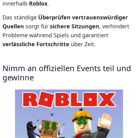
innerhalb
Roblox
.
Das ständige
Überprüfen vertrauenswürdiger
Quellen
sorgt für
sichere Sitzungen
, verhindert
Probleme während Spiels und garantiert
verlässliche Fortschritte
über Zeit.
Nimm an offiziellen Events teil und
gewinne