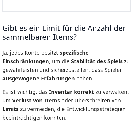
Gibt es ein Limit für die Anzahl der
sammelbaren Items?
Ja, jedes Konto besitzt
spezifische
Einschränkungen
, um die
Stabilität des Spiels
zu
gewährleisten und sicherzustellen, dass Spieler
ausgewogene Erfahrungen
haben.
Es ist wichtig, das
Inventar korrekt
zu verwalten,
um
Verlust von Items
oder Überschreiten von
Limits
zu vermeiden, die Entwicklungsstrategien
beeinträchtigen könnten.