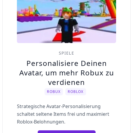
SPIELE
Personalisiere Deinen
Avatar, um mehr Robux zu
verdienen
ROBUX
ROBLOX
Strategische Avatar-Personalisierung
schaltet seltene Items frei und maximiert
Roblox-Belohnungen.