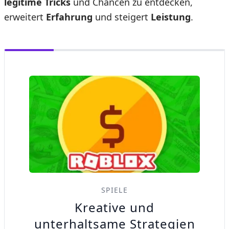
legitime Tricks
und Chancen zu entdecken,
erweitert
Erfahrung
und steigert
Leistung
.
SPIELE
Kreative und
unterhaltsame Strategien