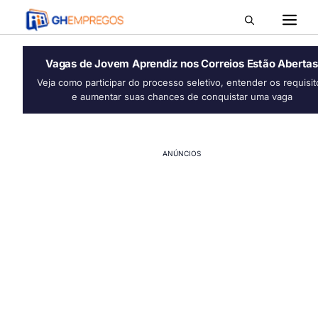
M
Pular
para
o
conteúdo
Vagas de Jovem Aprendiz nos Correios Estão Abertas
Veja como participar do processo seletivo, entender os requisit
e aumentar suas chances de conquistar uma vaga
ANÚNCIOS