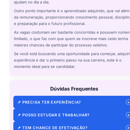
ajudam no dia a dia.
Outro ponto importante é o aprendizado adquirido, que vai além
da remuneração, proporcionando crescimento pessoal, disciplin
e preparação para o futuro profissional.
As vagas costumam ser bastante concorridas e possuem númer
limitado, o que faz com que quem se inscreve mais cedo tenha
maiores chances de participar do processo seletivo.
Se você está buscando uma oportunidade para começar, adquiri
experiência e dar o primeiro passo na sua carreira, este é o
momento ideal para se candidatar.
Dúvidas Frequentes
+
📌 PRECISA TER EXPERIÊNCIA?
Não. O programa é voltado justamente para quem está
+
📌 POSSO ESTUDAR E TRABALHAR?
começando.
Sim. A carga horária é reduzida para conciliar com os estudos.
+
📌 TEM CHANCE DE EFETIVAÇÃO?