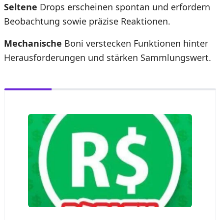
Seltene
Drops erscheinen spontan und erfordern
Beobachtung sowie präzise Reaktionen.
Mechanische
Boni verstecken Funktionen hinter
Herausforderungen und stärken Sammlungswert.