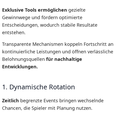
Exklusive Tools ermöglichen
gezielte
Gewinnwege und fördern optimierte
Entscheidungen, wodurch stabile Resultate
entstehen.
Transparente Mechanismen koppeln Fortschritt an
kontinuierliche Leistungen und öffnen verlässliche
Belohnungsquellen
für nachhaltige
Entwicklungen.
1. Dynamische Rotation
Zeitlich
begrenzte Events bringen wechselnde
Chancen, die Spieler mit Planung nutzen.