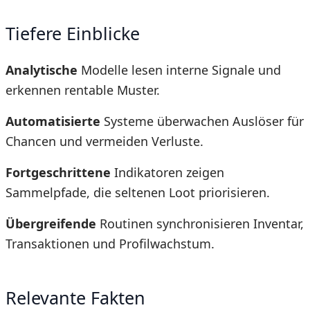
Tiefere Einblicke
Analytische
Modelle lesen interne Signale und
erkennen rentable Muster.
Automatisierte
Systeme überwachen Auslöser für
Chancen und vermeiden Verluste.
Fortgeschrittene
Indikatoren zeigen
Sammelpfade, die seltenen Loot priorisieren.
Übergreifende
Routinen synchronisieren Inventar,
Transaktionen und Profilwachstum.
Relevante Fakten