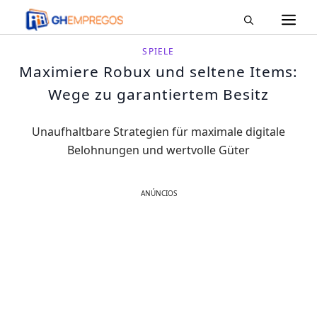
M
Pular
para
o
SPIELE
conteúdo
Maximiere Robux und seltene Items:
Wege zu garantiertem Besitz
Unaufhaltbare Strategien für maximale digitale
Belohnungen und wertvolle Güter
ANÚNCIOS