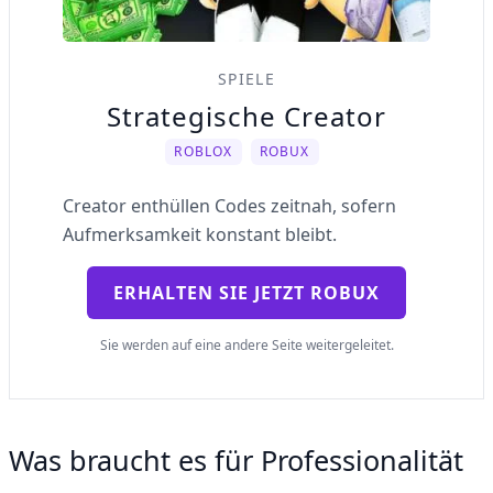
SPIELE
Strategische Creator
ROBLOX
ROBUX
Creator enthüllen Codes zeitnah, sofern
Aufmerksamkeit konstant bleibt.
ERHALTEN SIE JETZT ROBUX
Sie werden auf eine andere Seite weitergeleitet.
Was braucht es für Professionalität