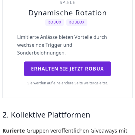
SPIELE
Dynamische Rotation
ROBUX
ROBLOX
Limitierte Anlässe bieten Vorteile durch
wechselnde Trigger und
Sonderbelohnungen.
ERHALTEN SIE JETZT ROBUX
Sie werden auf eine andere Seite weitergeleitet.
2. Kollektive Plattformen
Kurierte
Gruppen veröffentlichen Giveaways mit