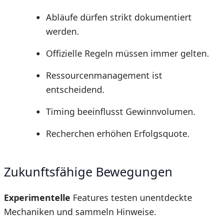
Abläufe dürfen strikt dokumentiert
werden.
Offizielle Regeln müssen immer gelten.
Ressourcenmanagement ist
entscheidend.
Timing beeinflusst Gewinnvolumen.
Recherchen erhöhen Erfolgsquote.
Zukunftsfähige Bewegungen
Experimentelle
Features testen unentdeckte
Mechaniken und sammeln Hinweise.