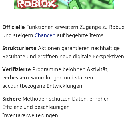
Offizielle
Funktionen erweitern Zugänge zu Robux
und steigern
Chancen
auf begehrte Items.
Strukturierte
Aktionen garantieren nachhaltige
Resultate und eröffnen neue digitale Perspektiven.
Verifizierte
Programme belohnen Aktivität,
verbessern Sammlungen und stärken
accountbezogene Entwicklungen.
Sichere
Methoden schützen Daten, erhöhen
Effizienz und beschleunigen
Inventarerweiterungen