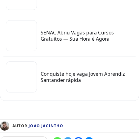
SENAC Abriu Vagas para Cursos
Gratuitos — Sua Hora é Agora
Conquiste hoje vaga Jovem Aprendiz
Santander rápida
AUTOR
JOAO JACINTHO