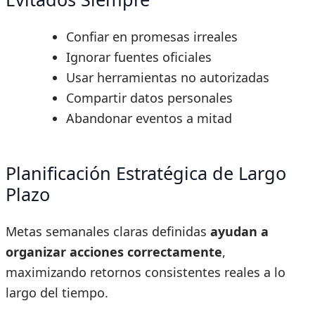
Confiar en promesas irreales
Ignorar fuentes oficiales
Usar herramientas no autorizadas
Compartir datos personales
Abandonar eventos a mitad
Planificación Estratégica de Largo
Plazo
Metas semanales claras definidas
ayudan a
organizar acciones correctamente
,
maximizando retornos consistentes reales a lo
largo del tiempo.