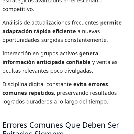
estratégicos avanzados en el escenario
competitivo.
Análisis de actualizaciones frecuentes
permite
adaptación rápida eficiente
a nuevas
oportunidades surgidas constantemente.
Interacción en grupos activos
genera
información anticipada confiable
y ventajas
ocultas relevantes poco divulgadas.
Disciplina digital constante
evita errores
comunes repetidos
, preservando resultados
logrados duraderos a lo largo del tiempo.
Errores Comunes Que Deben Ser
Evitados Siempre