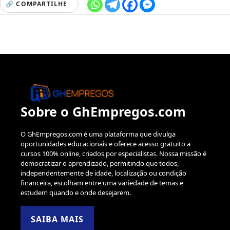
🔗 COMPARTILHE
Sobre o GhEmpregos.com
O GhEmpregos.com é uma plataforma que divulga
oportunidades educacionais e oferece acesso gratuito a
cursos 100% online, criados por especialistas. Nossa missão é
democratizar o aprendizado, permitindo que todos,
independentemente de idade, localização ou condição
financeira, escolham entre uma variedade de temas e
estudem quando e onde desejarem.
SAIBA MAIS