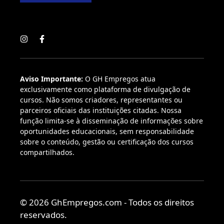
Aviso Importante:
O GH Empregos atua
exclusivamente como plataforma de divulgação de
cursos. Não somos criadores, representantes ou
parceiros oficiais das instituições citadas. Nossa
função limita-se à disseminação de informações sobre
oportunidades educacionais, sem responsabilidade
sobre o conteúdo, gestão ou certificação dos cursos
compartilhados.
© 2026 GhEmpregos.com - Todos os direitos
reservados.