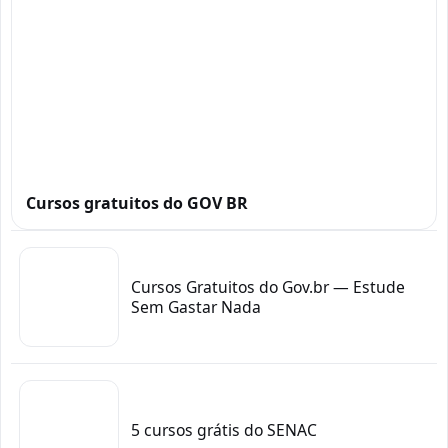
Cursos gratuitos do GOV BR
Cursos Gratuitos do Gov.br — Estude
Sem Gastar Nada
5 cursos grátis do SENAC