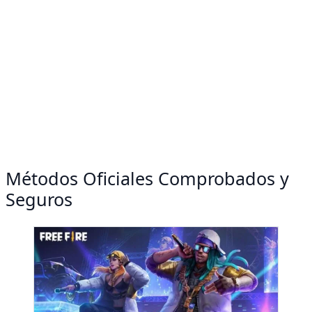
Métodos Oficiales Comprobados y
Seguros