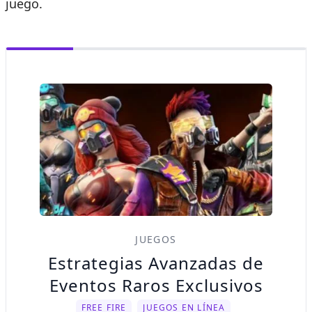
juego.
JUEGOS
Estrategias Avanzadas de
Eventos Raros Exclusivos
FREE FIRE
JUEGOS EN LÍNEA