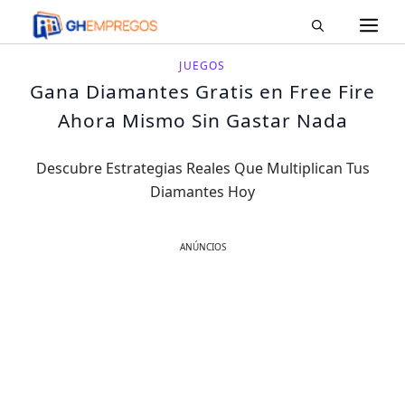
M
Pular
para
o
JUEGOS
conteúdo
Gana Diamantes Gratis en Free Fire
Ahora Mismo Sin Gastar Nada
Descubre Estrategias Reales Que Multiplican Tus
Diamantes Hoy
ANÚNCIOS