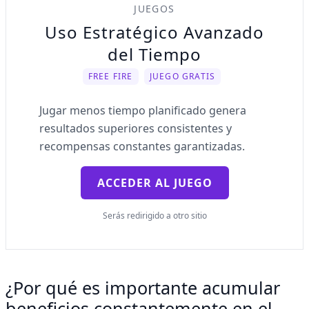
JUEGOS
Uso Estratégico Avanzado
del Tiempo
FREE FIRE
JUEGO GRATIS
Jugar menos tiempo planificado genera
resultados superiores consistentes y
recompensas constantes garantizadas.
ACCEDER AL JUEGO
Serás redirigido a otro sitio
¿Por qué es importante acumular
beneficios constantemente en el