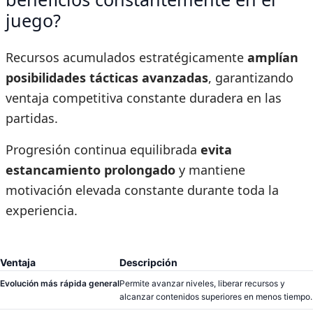
juego?
Recursos acumulados estratégicamente
amplían
posibilidades tácticas avanzadas
, garantizando
ventaja competitiva constante duradera en las
partidas.
Progresión continua equilibrada
evita
estancamiento prolongado
y mantiene
motivación elevada constante durante toda la
experiencia.
Ventaja
Descripción
Evolución más rápida general
Permite avanzar niveles, liberar recursos y
alcanzar contenidos superiores en menos tiempo.