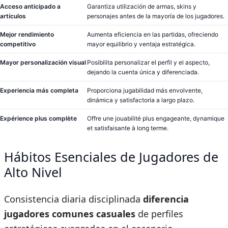
Acceso anticipado a
Garantiza utilización de armas, skins y
artículos
personajes antes de la mayoría de los jugadores.
Mejor rendimiento
Aumenta eficiencia en las partidas, ofreciendo
competitivo
mayor equilibrio y ventaja estratégica.
Mayor personalización visual
Posibilita personalizar el perfil y el aspecto,
dejando la cuenta única y diferenciada.
Experiencia más completa
Proporciona jugabilidad más envolvente,
dinámica y satisfactoria a largo plazo.
Expérience plus complète
Offre une jouabilité plus engageante, dynamique
et satisfaisante à long terme.
Hábitos Esenciales de Jugadores de
Alto Nivel
Consistencia diaria disciplinada
diferencia
jugadores comunes casuales
de perfiles