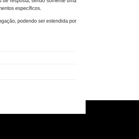
es de resposta, sendo somente uma
mentos específicos.
logação, podendo ser estendida por