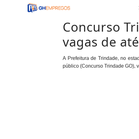
Pular
para
o
Concurso Tr
conteúdo
vagas de até
A Prefeitura de Trindade, no est
público (Concurso Trindade GO), vi