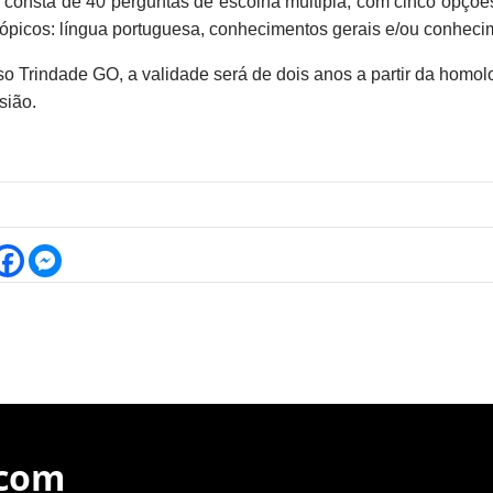
a consta de 40 perguntas de escolha múltipla, com cinco opçõ
tópicos: língua portuguesa, conhecimentos gerais e/ou conheci
o Trindade GO, a validade será de dois anos a partir da homo
sião.
.com