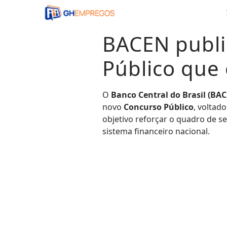
Pular
para
o
BACEN publi
conteúdo
Público que
O
Banco Central do Brasil (BA
novo
Concurso Público
, voltad
objetivo reforçar o quadro de s
sistema financeiro nacional.