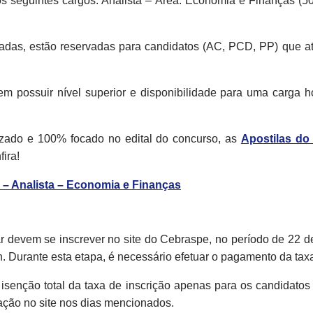
s seguintes cargos: Analista – Área: Economia e Finanças (50
adas, estão reservadas para candidatos (AC, PCD, PP) que at
luem possuir nível superior e disponibilidade para uma carga 
izado e 100% focado no edital do concurso, as
Apostilas d
ira!
– Analista – Economia e Finanças
r devem se inscrever no site do Cebraspe, no período de 22 de 
h. Durante esta etapa, é necessário efetuar o pagamento da tax
 isenção total da taxa de inscrição apenas para os candidatos
ação no site nos dias mencionados.