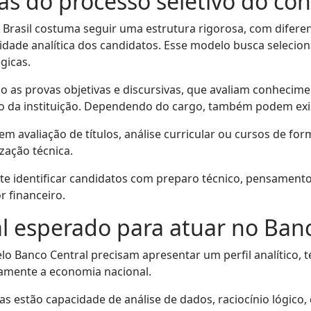
as do processo seletivo do co
Brasil costuma seguir uma estrutura rigorosa, com diferen
dade analítica dos candidatos. Esse modelo busca selecion
gicas.
o as provas objetivas e discursivas, que avaliam conhecimen
o da instituição. Dependendo do cargo, também podem exist
em avaliação de títulos, análise curricular ou cursos de fo
zação técnica.
e identificar candidatos com preparo técnico, pensamento c
 financeiro.
nal esperado para atuar no Ban
lo Banco Central precisam apresentar um perfil analítico, té
amente a economia nacional.
s estão capacidade de análise de dados, raciocínio lógico,